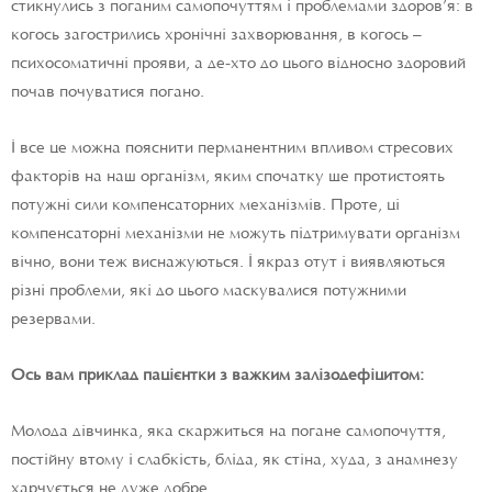
стикнулись з поганим самопочуттям і проблемами здоров’я: в
когось загострились хронічні захворювання, в когось –
психосоматичні прояви, а де-хто до цього відносно здоровий
почав почуватися погано.
І все це можна пояснити перманентним впливом стресових
факторів на наш організм, яким спочатку ще протистоять
потужні сили компенсаторних механізмів. Проте, ці
компенсаторні механізми не можуть підтримувати організм
вічно, вони теж виснажуються. І якраз отут і виявляються
різні проблеми, які до цього маскувалися потужними
резервами.
Ось вам приклад пацієнтки з важким залізодефіцитом:
Молода дівчинка, яка скаржиться на погане самопочуття,
постійну втому і слабкість, бліда, як стіна, худа, з анамнезу
харчується не дуже добре.