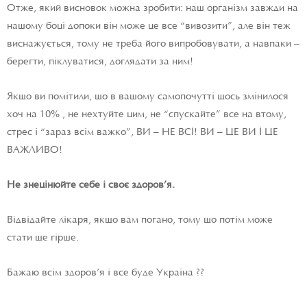
Отже, який висновок можна зробити: наш організм завжди на
нашому боці допоки він може це все “вивозити”, але він теж
виснажується, тому не треба його випробовувати, а навпаки –
берегти, піклуватися, доглядати за ним!
Якщо ви помітили, що в вашому самопочутті щось змінилося
хоч на 10% , не нехтуйте цим, не “спускайте” все на втому,
стрес і “зараз всім важко”, ВИ – НЕ ВСІ! ВИ – ЦЕ ВИ І ЦЕ
ВАЖЛИВО!
Не знецінюйте себе і своє здоров’я.
Відвідайте лікаря, якщо вам погано, тому що потім може
стати ще гірше.
Бажаю всім здоров’я і
в
се буде Україна ??