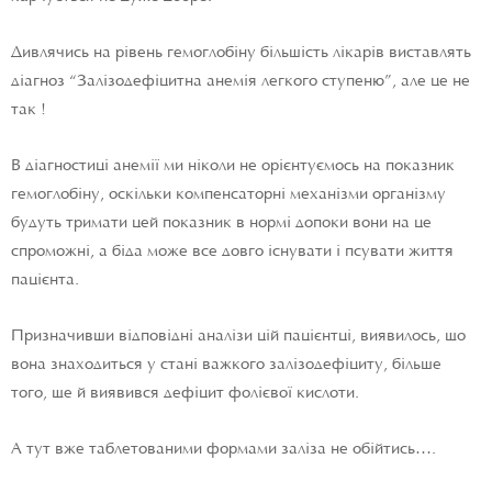
Дивлячись на рівень гемоглобіну більшість лікарів виставлять
діагноз “Залізодефіцитна анемія легкого ступеню”, але це не
так !
В діагностиці анемії ми ніколи не орієнтуємось на показник
гемоглобіну, оскільки компенсаторні механізми організму
будуть тримати цей показник в нормі допоки вони на це
спроможні, а біда може все довго існувати і псувати життя
пацієнта.
Призначивши відповідні аналізи цій пацієнтці, виявилось, що
вона знаходиться у стані важкого залізодефіциту, більше
того, ще й виявився дефіцит фолієвої кислоти.
А тут вже таблетованими формами заліза не обійтись….