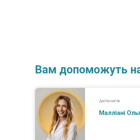
Вам допоможуть на
Дієтологія
Малліані Оль