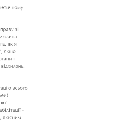
енетичному
праву зі
 людина
а, як я
", якщо
ргани і
відхилень.
тацію всього
дей!
вою"
білітації -
, якісним