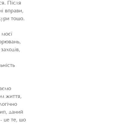
ся. Після
ні вправи,
дури тощо.
 моєї
ворювань,
аходів,
ьність
ваємо
ом життя,
логічно
ип, даний
- це те, що