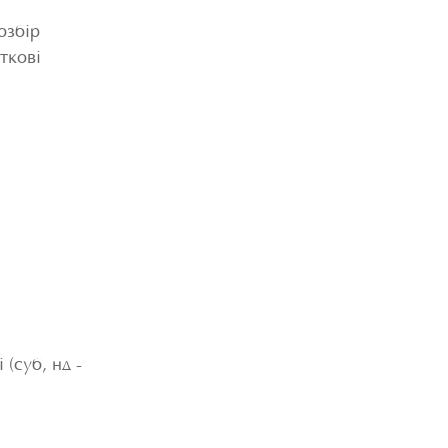
озбір
ткові
(суб, нд -