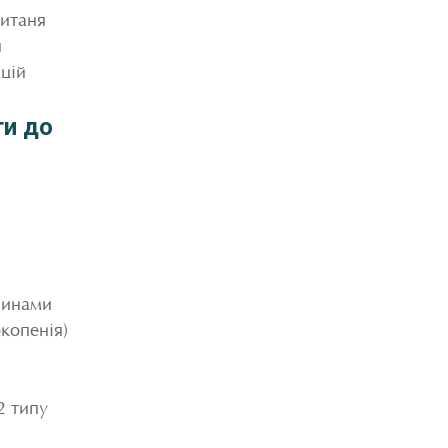
питаня
я
кцій
ти до
чинами
ркопенія)
2 типу