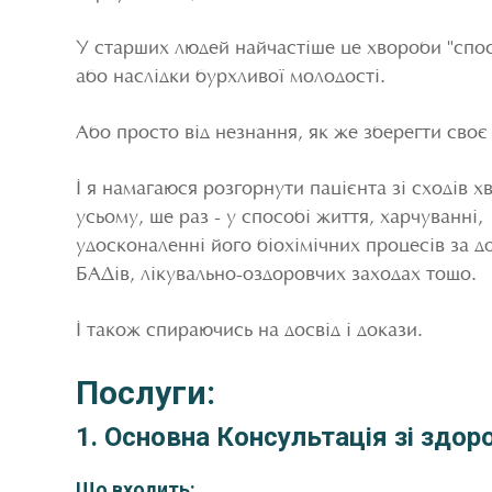
У старших людей найчастіше це хвороби "спос
або наслідки бурхливої молодості.
Або просто від незнання, як же зберегти своє
І я намагаюся розгорнути пацієнта зі сходів х
усьому, ще раз - у способі життя, харчуванні,
удосконаленні його біохімічних процесів за 
БАДів, лікувально-оздоровчих заходах тощо.
І також спираючись на досвід і докази.
Послуги:
1. Основна Консультація зі здор
Що входить: