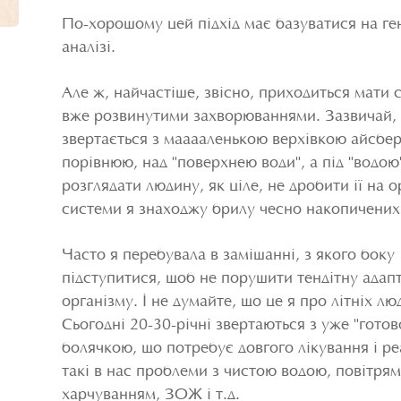
По-хорошому цей підхід має базуватися на г
аналізі.
Але ж, найчастіше, звісно, приходиться мати с
вже розвинутими захворюваннями. Зазвичай,
звертається з мааааленькою верхівкою айсберг
порівнюю, над "поверхнею води", а під "водою
розглядати людину, як ціле, не дробити ії на о
системи я знаходжу брилу чесно накопичених 
Часто я перебувала в замішанні, з якого боку
підступитися, щоб не порушити тендітну адап
організму. І не думайте, що це я про літніх лю
Сьогодні 20-30-річні звертаються з уже "гото
болячкою, що потребує довгого лікування і реа
такі в нас проблеми з чистою водою, повітрям
харчуванням, ЗОЖ і т.д.