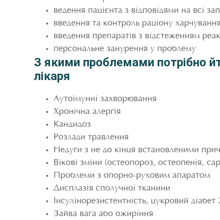
ведення пацієнта з відповідями на всі за
введення та контроль раціону харчуванн
введення препаратів з відстеженням реа
персональне занурення у проблему
З якими проблемами потрібно й
лікаря
Аутоімунні захворювання
Хронічна алергія
Кандидоз
Розлади травлення
Недуги з не до кінця встановленими при
Вікові зміни (остеопороз, остеопенія, са
Проблеми з опорно-руховим апаратом
Дисплазія сполучної тканини
Інсулінорезистентність, цукровий діабет 
Зайва вага або ожиріння