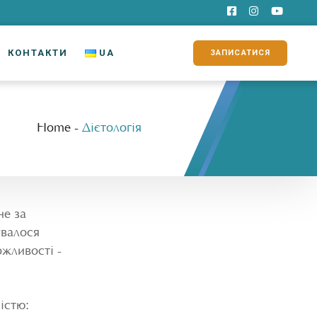
КОНТАКТИ
UA
ЗАПИСАТИСЯ
Home
-
Дієтологія
не за
увалося
ожливості -
істю: