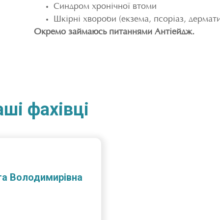
Синдром хронічної втоми
Шкірні хвороби (екзема, псоріаз, дермати
Окремо займаюсь питаннями Антіейдж.
ші фахівці
га Володимирівна