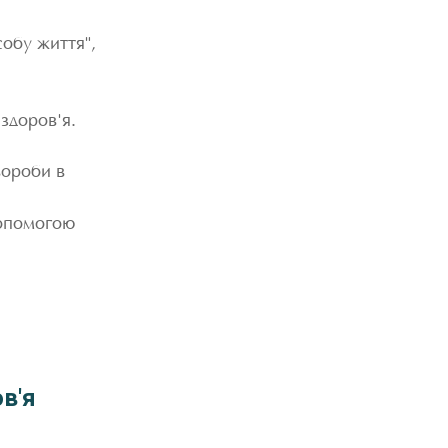
обу життя",
 здоров'я.
вороби в
допомогою
ов'я