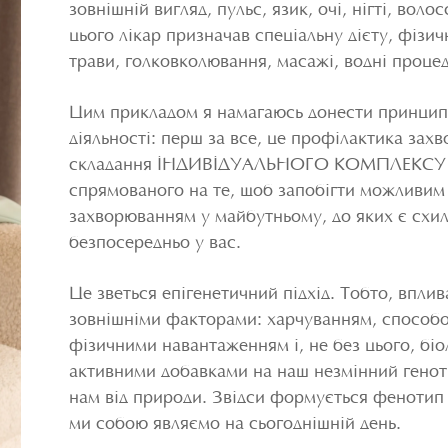
зовнішній вигляд, пульс, язик, очі, нігті, волос
цього лікар призначав спеціальну дієту, фізич
трави, голковколювання, масажі, водні проце
Цим прикладом я намагаюсь донести принцип
діяльності: перш за все, це профілактика зах
складання ІНДИВІДУАЛЬНОГО КОМПЛЕКСУ з
спрямованого на те, щоб запобігти можливим
захворюванням у майбутньому, до яких є схил
безпосередньо у вас.
Це зветься епігенетичний підхід. Тобто, впли
зовнішніми факторами: харчуванням, способ
фізичними навантаженням і, не без цього, біо
активними добавками на наш незмінний генот
нам від природи. Звідси формується фенотип 
ми собою являємо на сьогоднішній день.