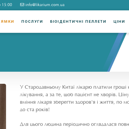
о 15:00
info@likarium.com.ua
РЯМКИ
ПОСЛУГИ
БІОІДЕНТИЧНІ ПЕЛЛЕТИ
ЦІНИ
У Стародавньому Китаї лікарю платили гроші 
лікування, а за те, щоб пацієнт не хворів. Цін
вміння лікаря зберегти здоров'я і життя, по м
до ста років!
Для цього людина періодично оглядалася повн