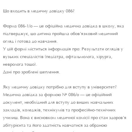
Що входить в медичну довідку 086?
Форма 086-1/о — це офіційна медична довідка в школу, яка
підтверджує, що дитина пройшла обов’язковий медичний
огляд і готова до навчання.
У цій формі міститься інформація про: Результати оглядів у
вузьких спеціалістів (педіатра, офтальмолога, хірурга,
невролога тощо).
Дані про зроблені щеплення.
Яку медичну довідку потрібно для вступу в університет?
Медична довідка за формою № 086/о — це офіційний
документ, необхідний для вступу до вищих навчальних
закладів, коледжів, технікумів та професійно-технічних
училищ. Вона є висновком медичної комісії про стан здоров’я
абітурієнта та його здатність навчатися за обраною