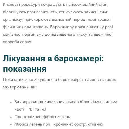
Кисневі процедури покращують психоемоційний стан,
підвищують працездатність, стимулюють захисні сили
організму, прискорюють відновний період після травм і
фізичних навантажень. Барокамеру призначають у разі
схильності організму до підвищеного тиску та ішемічної
хвороби серця.
Лікування в барокамері:
показання
Показанням до лікування в барокамері є наявність таких
захворювань, як:
Захворювання дихальних шляхів (бронхіальна астма,
часті ГРВІ та ін.)
Постковідний фіброз легень
Фіброз легень при хронічних обструктивних