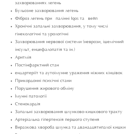
захворюваннях легень
Бульозне захворювання легень
Фіброз легень при палінні Iqos та вейп
Хронічні запальні захворювання, у тому числі
гінекологічні та урологічні
Захворювання нервової системи (неврози, ішемічний
інсульт, енцефалопатія та ін.)
Аритмія
Постінфарктний стан
ендартеріїт та аутоімунне ураження ніжних кінцівок
Прикордонні психічні стани
Порушення жирового обміну
Імунні патології
Стенокардія
Запальні захворювання шлунково-кишкового тракту
Артеріальна гіпертензія першого ступеня
Виразкова хвороба шлунка та дванадцятипалої кишки