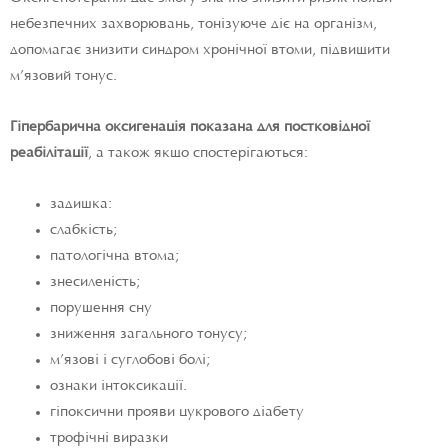
небезпечних захворювань, тонізуюче діє на організм,
допомагає знизити синдром хронічної втоми, підвищити
м’язовий тонус.
Гіпербарична оксигенація показана для постковідної
реабілітації
, а також якщо спостерігаються:
задишка:
слабкість;
патологічна втома;
знесиленість;
порушення сну
зниження загального тонусу;
м’язові і суглобові болі;
ознаки інтоксикації.
гіпоксични прояви цукрового діабету
трофічні виразки