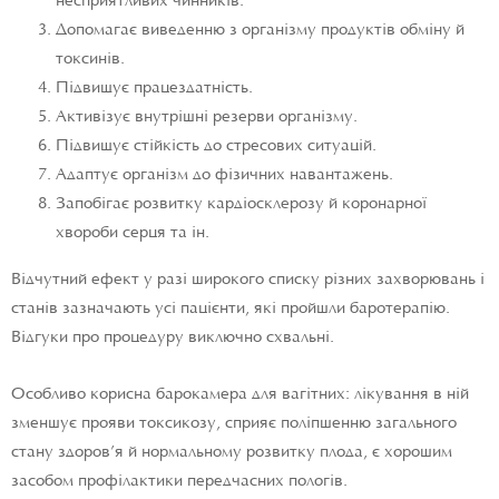
несприятливих чинників.
Допомагає виведенню з організму продуктів обміну й
токсинів.
Підвищує працездатність.
Активізує внутрішні резерви організму.
Підвищує стійкість до стресових ситуацій.
Адаптує організм до фізичних навантажень.
Запобігає розвитку кардіосклерозу й коронарної
хвороби серця та ін.
Відчутний ефект у разі широкого списку різних захворювань і
станів зазначають усі пацієнти, які пройшли баротерапію.
Відгуки про процедуру виключно схвальні.
Особливо корисна барокамера для вагітних: лікування в ній
зменшує прояви токсикозу, сприяє поліпшенню загального
стану здоров’я й нормальному розвитку плода, є хорошим
засобом профілактики передчасних пологів.