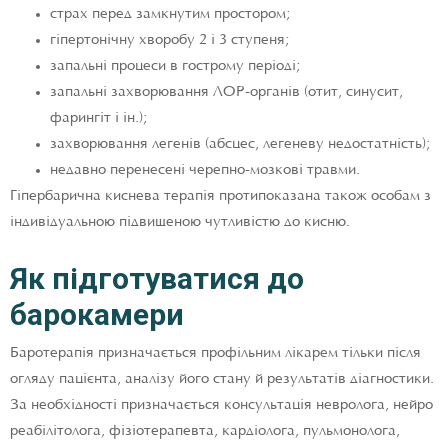
страх перед замкнутим простором;
гіпертонічну хворобу 2 і 3 ступеня;
запальні процеси в гострому періоді;
запальні захворювання ЛОР-органів (отит, синусит,
фарингіт і ін.);
захворювання легенів (абсцес, легеневу недостатність);
недавно перенесені черепно-мозкові травми.
Гіпербарична киснева терапія протипоказана також особам з
індивідуальною підвищеною чутливістю до кисню.
Як підготуватися до
барокамери
Баротерапія призначається профільним лікарем тільки після
огляду пацієнта, аналізу його стану й результатів діагностики.
За необхідності призначається консультація невролога, нейро
реабілітолога, фізіотерапевта, кардіолога, пульмонолога,