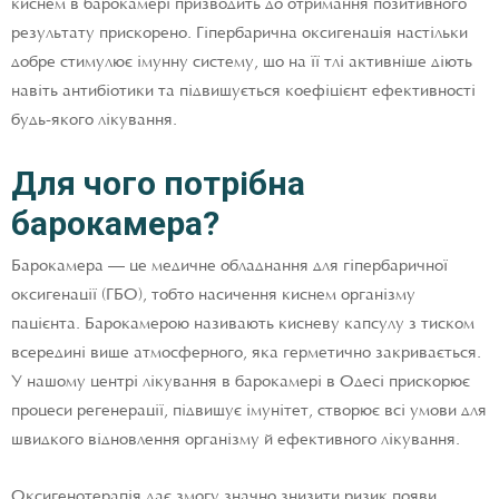
киснем в барокамері призводить до отримання позитивного
результату прискорено. Гіпербарична оксигенація настільки
добре стимулює імунну систему, що на її тлі активніше діють
навіть антибіотики та підвищується коефіцієнт ефективності
будь-якого лікування.
Для чого потрібна
барокамера?
Барокамера — це медичне обладнання для гіпербаричної
оксигенації (ГБО), тобто насичення киснем організму
пацієнта. Барокамерою називають кисневу капсулу з тиском
всередині вище атмосферного, яка герметично закривається.
У нашому центрі лікування в барокамері в Одесі прискорює
процеси регенерації, підвищує імунітет, створює всі умови для
швидкого відновлення організму й ефективного лікування.
Оксигенотерапія дає змогу значно знизити ризик появи