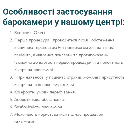
Особливості застосування
барокамери у нашому центрі:
Вперше в Одесі.
Перша процедура проводиться після обстеження
клінічним терапевтом (чи гінекологом для вагітних)
пацієнта, виявлення показань та протипоказань
(включно до вартості першої процедури), та присутність
лікаря на процедурі.
При наявності у пацієнта страхів, можлива присутність
лікаря на всіх процедурах далі.
Комфортні умови перебування.
Доброзичліва обстановка.
Безболісність процедури.
Можливість користуватися під час процедури
гаджетами.