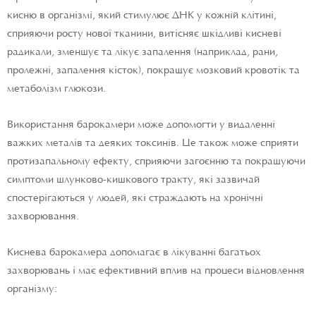
кисню в організмі, який стимулює ДНК у кожній клітині,
сприяючи росту нової тканини, витісняє шкідливі кисневі
радикали, зменшує та лікує запалення (наприклад, рани,
пролежні, запалення кісток), покращує мозковий кровотік та
метаболізм глюкози.
Використання барокамери може допомогти у видаленні
важких металів та деяких токсинів. Це також може сприяти
протизапальному ефекту, сприяючи загоєнню та покращуючи
симптоми шлунково-кишкового тракту, які зазвичай
спостерігаються у людей, які страждають на хронічні
захворювання.
Киснева барокамера допомагає в лікуванні багатьох
захворювань і має ефективний вплив на процеси відновлення
організму: