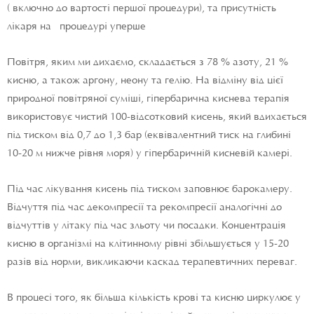
( включно до вартості першої процедури), та присутність
лікаря на процедурі уперше
Повітря, яким ми дихаємо, складається з 78 % азоту, 21 %
кисню, а також аргону, неону та гелію. На відміну від цієї
природної повітряної суміші, гіпербарична киснева терапія
використовує чистий 100-відсотковий кисень, який вдихається
під тиском від 0,7 до 1,3 бар (еквівалентний тиск на глибині
10-20 м нижче рівня моря) у гіпербаричній кисневій камері.
Під час лікування кисень під тиском заповнює барокамеру.
Відчуття під час декомпресії та рекомпресії аналогічні до
відчуттів у літаку під час зльоту чи посадки. Концентрація
кисню в організмі на клітинному рівні збільшується у 15-20
разів від норми, викликаючи каскад терапевтичних переваг.
В процесі того, як більша кількість крові та кисню циркулює у