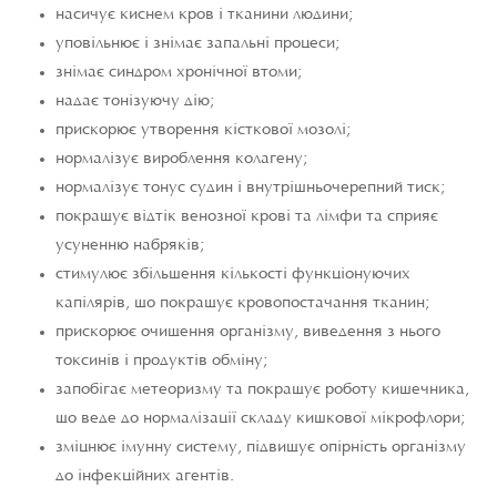
насичує киснем кров і тканини людини;
уповільнює і знімає запальні процеси;
знімає синдром хронічної втоми;
надає тонізуючу дію;
прискорює утворення кісткової мозолі;
нормалізує вироблення колагену;
нормалізує тонус судин і внутрішньочерепний тиск;
покращує відтік венозної крові та лімфи та сприяє
усуненню набряків;
стимулює збільшення кількості функціонуючих
капілярів, що покращує кровопостачання тканин;
прискорює очищення організму, виведення з нього
токсинів і продуктів обміну;
запобігає метеоризму та покращує роботу кишечника,
що веде до нормалізації складу кишкової мікрофлори;
зміцнює імунну систему, підвищує опірність організму
до інфекційних агентів.