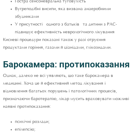
Гостра сенсоневральна туговухість
Вугреподібні висипи, яка визвана анаеробними
збудниками
У присутності одного з батьків та дитини з РАС-
підвищує ефективність неврологічного лікування
Кисневі процедури показані також у разі отруєння
продуктами горіння, газами й ціанідами, глікозидами.
Барокамера: протипоказання
Однак, далеко не всі уявляють, що таке барокамера в
медицині. Хоча це й ефективний метод лікування і
відновлення багатьох порушень і патологічних процесів,
призначаючи баротерапію, лікар мусить враховувати можливі
наявні протипоказання:
психічні розлади;
епілепсію;