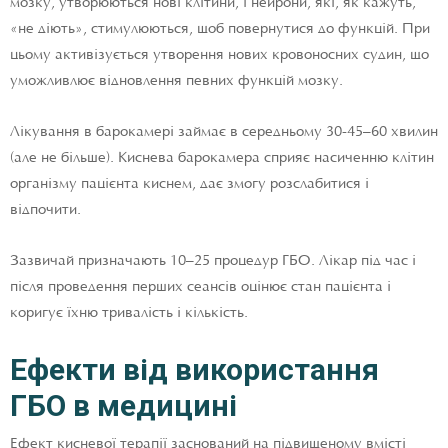
мозку, утворюються нові клітини, і нейрони, які, як кажуть,
«не діють», стимулюються, щоб повернутися до функцій. При
цьому активізується утворення нових кровоносних судин, що
уможливлює відновлення певних функцій мозку.
Лікування в барокамері займає в середньому 30-45–60 хвилин
(але не більше). Киснева барокамера сприяє насиченню клітин
організму пацієнта киснем, дає змогу розслабитися і
відпочити.
Зазвичай призначають 10–25 процедур ГБО. Лікар під час і
після проведення перших сеансів оцінює стан пацієнта і
коригує їхню тривалість і кількість.
Ефекти від використання
ГБО в медицині
Ефект кисневої терапії заснований на підвищеному вмісті