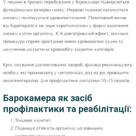
У людини в процесі перебування у барокамері підвищуються
функціональні резерви мозку. Нервові тканини насичується
киснем і поліпшується кровопостачання. Позитивний вплив
від баротерапії є не лише короткочасним у формі насичення
киснем клітин організму. Є й довготривалий ефект, оскільки
процедура сприяє зростанню нових кровоносних судин та
долученню до системи кровообігу закритих капілярів.
Крім лікування діагностованих хвороб, фахівці рекомендують
особам, які проживають у мегаполісах, раз на рік проводити
оксигенотерапію. Для профілактики достатньо 10–15 сеансів.
Барокамера як засіб
профілактики та реабілітації:
Зміцнює імунітет.
Підвищує стійкість організму до зовнішніх