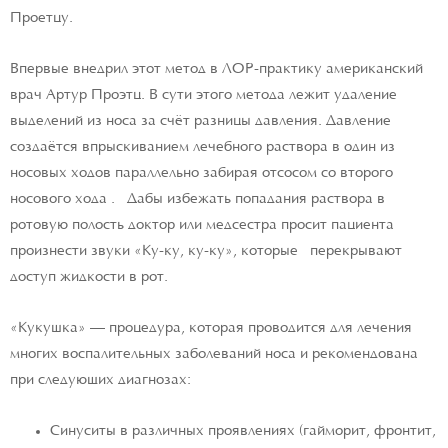
Проетцу.
Впервые внедрил этот метод в ЛОР-практику американский
врач Артур Проэтц. В сути этого метода лежит удаление
выделений из носа за счёт разницы давления. Давление
создаётся впрыскиванием лечебного раствора в один из
носовых ходов параллельно забирая отсосом со второго
носового хода . Дабы избежать попадания раствора в
ротовую полость доктор или медсестра просит пациента
произнести звуки «Ку-ку, ку-ку», которые перекрывают
доступ жидкости в рот.
«Кукушка» — процедура, которая проводится для лечения
многих воспалительных заболеваний носа и рекомендована
при следующих диагнозах:
Синуситы в различных проявлениях (гайморит, фронтит,