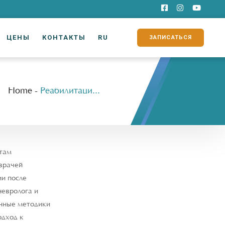
ЦЕНЫ
КОНТАКТЫ
RU
ЗАПИСАТЬСЯ
Home
-
Реабилитация и физиотерапия
нтам
 врачей
ии после
невролога и
нные методики
одход к