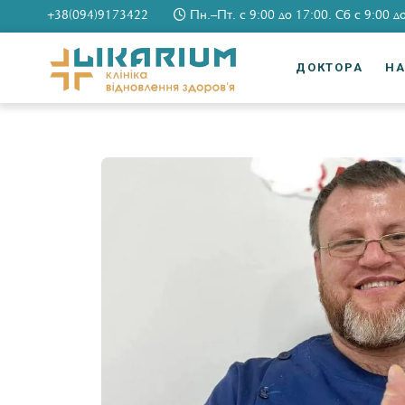
+38(094)9173422
Пн.–Пт. c 9:00 до 17:00. Сб c 9:00 д
ДОКТОРА
Н