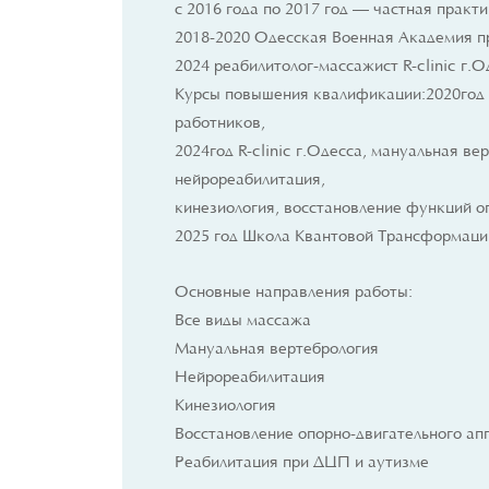
с 2016 года по 2017 год — частная практ
2018-2020 Одесская Военная Академия п
2024 реабилитолог-массажист R-clinic г.О
Курсы повышения квалификации:2020год
работников,
2024год R-clinic г.Одесса, мануальная ве
нейрореабилитация,
кинезиология, восстановление функций о
2025 год Школа Квантовой Трансформаци
Основные направления работы:
Все виды массажа
Мануальная вертебрология
Нейрореабилитация
Кинезиология
Восстановление опорно-двигательного ап
Реабилитация при ДЦП и аутизме