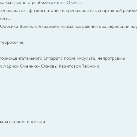
ика массажиста реабилитолога г.Одесса
реподаватель физвоспитания и преподаватель спортивной реаби
десса
 Одесика Военная Академия-курсы повышения квалификации нау
ртебрология,
порно-двигательного аппарата после инсульта, нейротравмы.
и Ларики Олейник- Основы Квантовой Техники
парата после инсульта