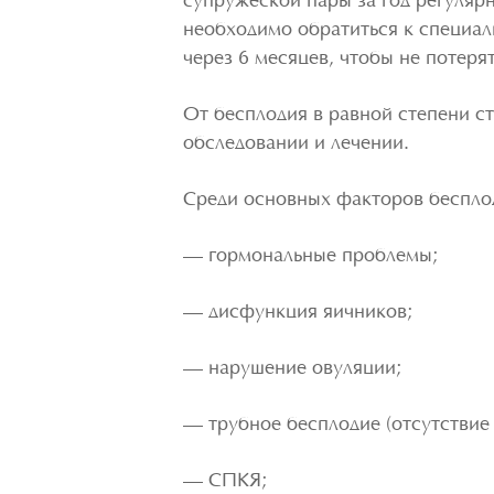
супружеской пары за год регуляр
необходимо обратиться к специал
через 6 месяцев, чтобы не потеря
От бесплодия в равной степени с
обследовании и лечении.
Среди основных факторов беспло
— гормональные проблемы;
— дисфункция яичников;
— нарушение овуляции;
— трубное бесплодие (отсутствие
— СПКЯ;