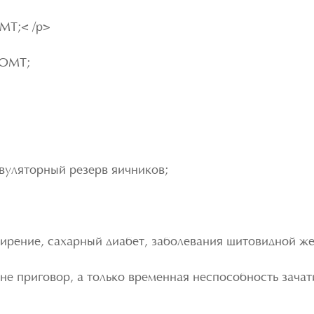
МТ;< /p>
 ОМТ;
вуляторный резерв яичников;
рение, сахарный диабет, заболевания щитовидной же
е приговор, а только временная неспособность зачати