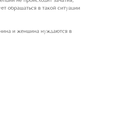
епции не происходит зачатия,
ет обращаться в такой ситуации
жчина и женщина нуждаются в