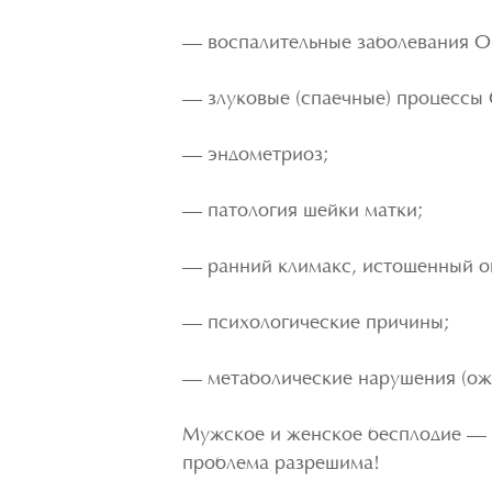
— воспалительные заболевания О
— злуковые (спаечные) процессы
— эндометриоз;
— патология шейки матки;
— ранний климакс, истощенный о
— психологические причины;
— метаболические нарушения (ожи
Мужское и женское бесплодие — н
проблема разрешима!