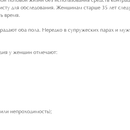
ной половой жизни без использования средств контрац
исту для обследования. Женщинам старше 35 лет следу
ть время.
традают оба пола. Нередко в супружеских парах и му
дия у женщин отмечают:
 или непроходимость);