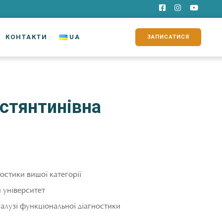
КОНТАКТИ
UA
ЗАПИСАТИСЯ
остянтинівна
остики вищої категорії
 університет
галузі функціональної діагностики