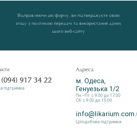
Відправляючи цю форму, ви підтверджуєте свою
згоду з політикою передачі та використання даних
цього веб-сайту
акти
Адреса
 (094) 917 34 22
м. Одеса,
Генуезька 1/2
а пiдтримка
Пн.–Пт. c 9:00 до 17:00
Сб. c 9:00 до 15:00
info@likarium.com.
Цілодобова підтримка