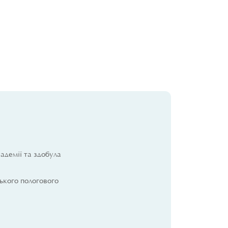
адемії та здобула
цького пологового