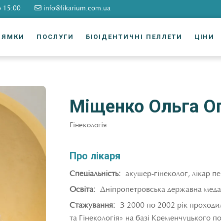
о 15:00
info@likarium.com.ua
РЯМКИ
ПОСЛУГИ
БІОІДЕНТИЧНІ ПЕЛЛЕТИ
ЦІНИ
Міщенко Ольга О
Гінекологія
Про лікаря
Спеціальність:
акушер-гінеколог, лікар пер
Освіта:
Дніпропетровська державна меда
Стажування:
З 2000 по 2002 рік проходи
та Гінекологія» на базі Кременчуцького п