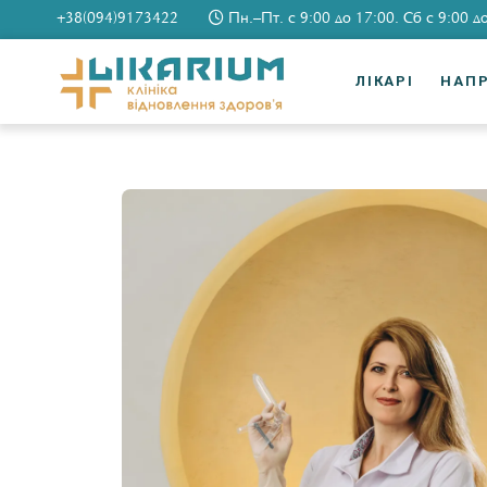
+38(094)9173422
Пн.–Пт. c 9:00 до 17:00. Сб c 9:00 д
ЛІКАРІ
НАП