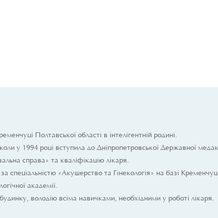
еменчуці Полтавської області в інтелігентній родині.
коли у 1994 році вступила до Дніпропетровської Державної медак
вальна справа» та кваліфікацію лікаря.
 за спеціальністю «Акушерство та Гінекологія» на базі Кременчу
огічної академії.
будинку, володію всіма навичками, необхідними у роботі лікаря.