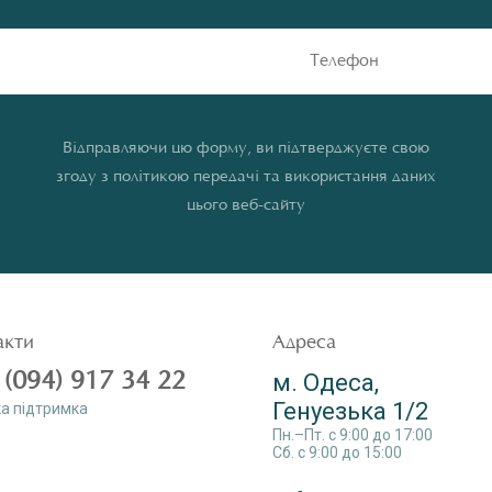
Відправляючи цю форму, ви підтверджуєте свою
згоду з політикою передачі та використання даних
цього веб-сайту
акти
Адреса
 (094) 917 34 22
м. Одеса,
Генуезька 1/2
а пiдтримка
Пн.–Пт. c 9:00 до 17:00
Сб. c 9:00 до 15:00