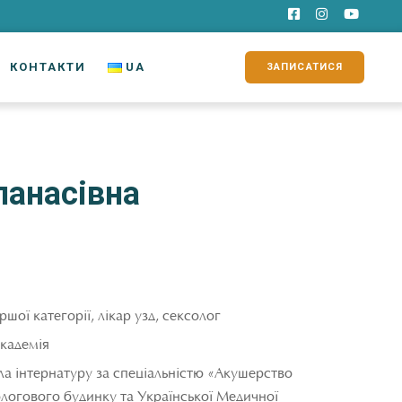
КОНТАКТИ
UA
ЗАПИСАТИСЯ
панасівна
шої категорії, лікар узд, сексолог
кадемія
ла інтернатуру за спеціальністю «Акушерство
ологового будинку та Української Медичної