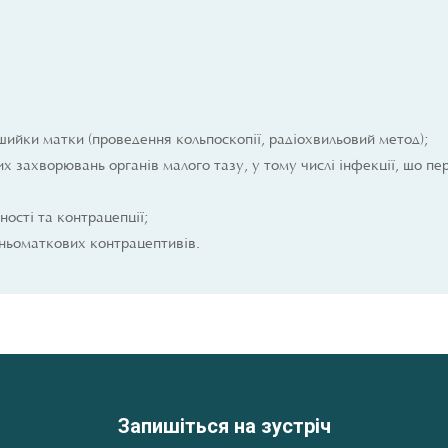
 шийки матки (проведення кольпоскопії, радіохвильовий метод);
х захворювань органів малого тазу, у тому числі інфекції, що п
ості та контрацепції;
ньоматкових контрацептивів.
Запишіться на зустріч