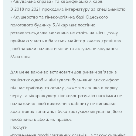
«Лікувальна справа» та кваліфікацію лікаря.
З 2018 по 2021 проходила інтернатуру за спеціальністю
«Акушерство та гінекологія»на базі Одеського
пологового будинку 5.Лікар має постійно
розвиватись,адже медицина не стоїть на місці ,тому
приймаю участь в багатьох майстер-класах,тренінгах
,щоб завжди надавати дієве та актуальне лікування.
Маю сина
Для мене важливо встановити довірливий звʼязок з
пацієнткою,шоб мінімізувати будь-який дискомфорт
під час прийому та огляду ,адже я як жінка в першу
чергу та лікар акушер-гінеколог розумію наскільки це
надважливо ,щоб виходячи з кабінету не виникало
додаткових запитань і було зрозуміло лікування ,його
необхідність або ж як працює
Послуги
-проведення профілактичних оглядів , а також скринінг