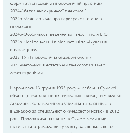
форми аутоплазми в гінекологічній практиці»
2024-Абетка ендокринногї гінекології
2024р-Майстер-клас про передракові стани в
гінекології
2024р-Особливості ведення вагітності після ЕКЗ
2024р-Нові тенденції в діагностиці та лікування
ендометріозу
2025-ТУ «Гінекологічна ендокринологія»
2025-Методики в естетичній гінекології з відео
демонстраціями
Народилась 13 грудня 1993 року м.Лебедин Сумскої
області ,після закінчення середньої школи ,вступила до
Лебединського медичного училища та закінчила з
відзнакою за спеціальністю «Медсестринство» в 2012
році .Продовжила навчання в СумДУ,медичний
інститут та отримала вищу освіту за спеціальністю