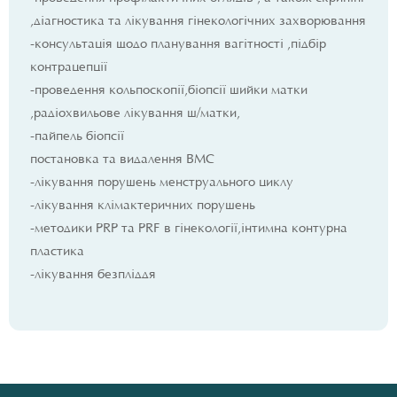
,діагностика та лікування гінекологічних захворювання
-консультація щодо планування вагітності ,підбір
контрацепції
-проведення кольпоскопії,біопсії шийки матки
,радіохвильове лікування ш/матки,
-пайпель біопсії
постановка та видалення ВМС
-лікування порушень менструального циклу
-лікування клімактеричних порушень
-методики PRP та PRF в гінекології,інтимна контурна
пластика
-лікування безпліддя